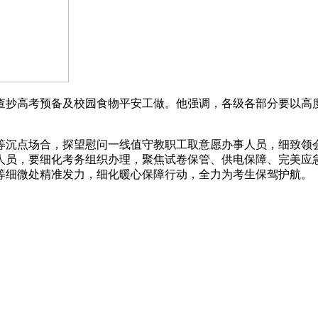
抄高考预备及校园食物平安工做。他强调，各级各部分要以高
沉点场合，探望慰问一线值守教职工取意愿办事人员，细致领会
人员，要细化考务组织办理，聚焦试卷保管、供电保障、完美应
等细微处精准发力，细化暖心保障行动，全力为考生保驾护航。