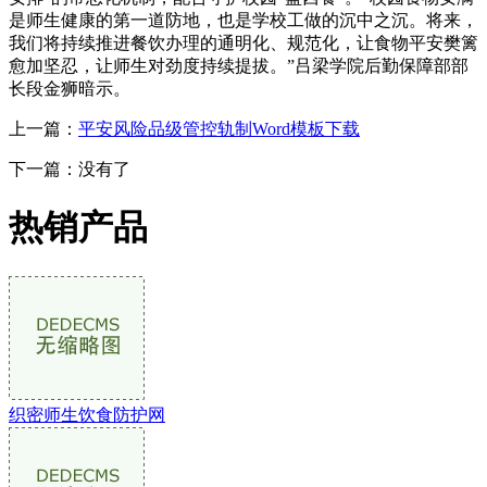
是师生健康的第一道防地，也是学校工做的沉中之沉。将来，
我们将持续推进餐饮办理的通明化、规范化，让食物平安樊篱
愈加坚忍，让师生对劲度持续提拔。”吕梁学院后勤保障部部
长段金狮暗示。
上一篇：
平安风险品级管控轨制Word模板下载
下一篇：没有了
热销产品
织密师生饮食防护网