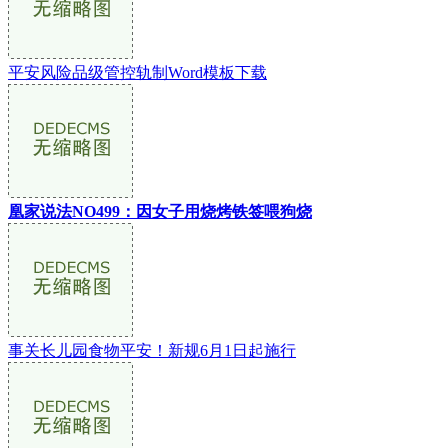
平安风险品级管控轨制Word模板下载
凰家说法NO499：因女子用烧烤铁签喂狗烧
事关长儿园食物平安！新规6月1日起施行