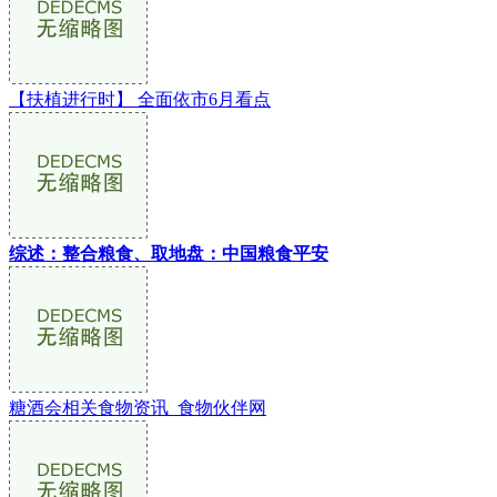
【扶植进行时】 全面依市6月看点
综述：整合粮食、取地盘：中国粮食平安
糖酒会相关食物资讯_食物伙伴网