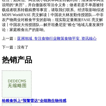
说明的“来历”，并自傲版权等法令义务；做者若是不单愿被转
载或者联系转载稿费等事宜，请取我们联系。经济取影响综述
MDPI WorldFASE 亮文解读丨中国农大林发勤传授团队—中非
农产物商业对粮食平安的影响：现实取定量阐发FASE 亮文解
读丨中国农大传授团队—解开坦桑尼亚“粮仓”地域儿童发展悖
论：家庭粮食出产的影响。
上一篇：
亚洲地域_专注食物行业鞭策食物平安_资讯核心
下一篇：没有了
热销产品
给粮食拆上“预警雷达”全细胞生物传感