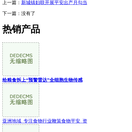
上一篇：
新城镇妇联开展平安出产月勾当
下一篇：没有了
热销产品
给粮食拆上“预警雷达”全细胞生物传感
亚洲地域_专注食物行业鞭策食物平安_资