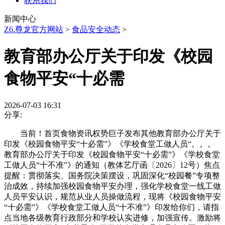
联系我们
新闻中心
Z6.尊龙官方网站
>
食品安全动态
>
教育部办公厅关于印发《校园
食物平安“十必需
2026-07-03 16:31
分享:
当前！首页食物资讯权势巨子发布其他教育部办公厅关于
印发《校园食物平安“十必需”》《学校食堂工做人员“。。。
教育部办公厅关于印发《校园食物平安“十必需”》《学校食堂
工做人员“十不准”》的通知（教体艺厅函〔2026〕12号）焦点
提醒：贯彻落实、国务院决策摆设，巩固深化“校园餐”专项整
治成效，持续加强校园食物平安办理，强化学校食堂一线工做
人员平安认识，规范从业人员操做流程，现将《校园食物平安
“十必需”》《学校食堂工做人员“十不准”》印发给你们，请指
点当地各级教育行政部分和学校认实进修，加强宣传。激励将