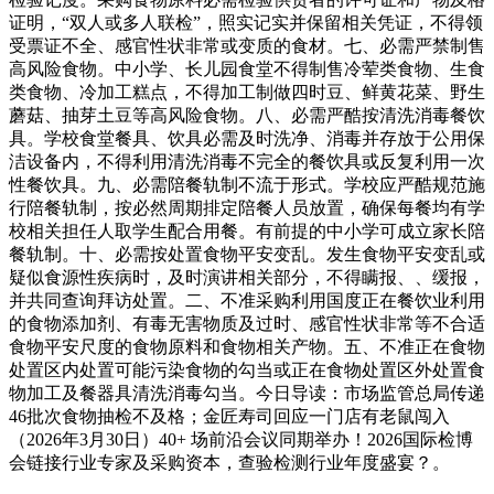
证明，“双人或多人联检”，照实记实并保留相关凭证，不得领
受票证不全、感官性状非常或变质的食材。七、必需严禁制售
高风险食物。中小学、长儿园食堂不得制售冷荤类食物、生食
类食物、冷加工糕点，不得加工制做四时豆、鲜黄花菜、野生
蘑菇、抽芽土豆等高风险食物。八、必需严酷按清洗消毒餐饮
具。学校食堂餐具、饮具必需及时洗净、消毒并存放于公用保
洁设备内，不得利用清洗消毒不完全的餐饮具或反复利用一次
性餐饮具。九、必需陪餐轨制不流于形式。学校应严酷规范施
行陪餐轨制，按必然周期排定陪餐人员放置，确保每餐均有学
校相关担任人取学生配合用餐。有前提的中小学可成立家长陪
餐轨制。十、必需按处置食物平安变乱。发生食物平安变乱或
疑似食源性疾病时，及时演讲相关部分，不得瞒报、、缓报，
并共同查询拜访处置。二、不准采购利用国度正在餐饮业利用
的食物添加剂、有毒无害物质及过时、感官性状非常等不合适
食物平安尺度的食物原料和食物相关产物。五、不准正在食物
处置区内处置可能污染食物的勾当或正在食物处置区外处置食
物加工及餐器具清洗消毒勾当。今日导读：市场监管总局传递
46批次食物抽检不及格；金匠寿司回应一门店有老鼠闯入
（2026年3月30日）40+ 场前沿会议同期举办！2026国际检博
会链接行业专家及采购资本，查验检测行业年度盛宴？。