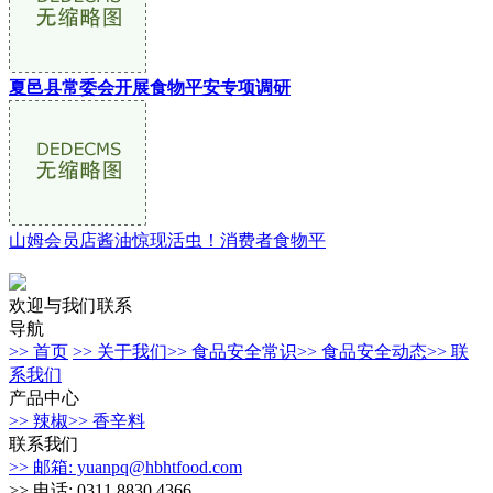
夏邑县常委会开展食物平安专项调研
山姆会员店酱油惊现活虫！消费者食物平
欢迎与我们联系
导航
>> 首页
>> 关于我们
>> 食品安全常识
>> 食品安全动态
>> 联
系我们
产品中心
>> 辣椒
>> 香辛料
联系我们
>> 邮箱: yuanpq@hbhtfood.com
>> 电话: 0311 8830 4366