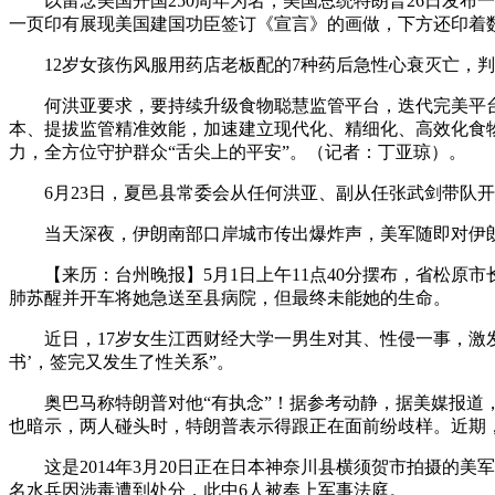
以留念美国开国250周年为名，美国总统特朗普26日发布
一页印有展现美国建国功臣签订《宣言》的画做，下方还印着数字
12岁女孩伤风服用药店老板配的7种药后急性心衰灭亡，判
何洪亚要求，要持续升级食物聪慧监管平台，迭代完美平台
本、提拔监管精准效能，加速建立现代化、精细化、高效化食
力，全方位守护群众“舌尖上的平安”。（记者：丁亚琼）。
6月23日，夏邑县常委会从任何洪亚、副从任张武剑带队开
当天深夜，伊朗南部口岸城市传出爆炸声，美军随即对伊朗
【来历：台州晚报】5月1日上午11点40分摆布，省松原市
肺苏醒并开车将她急送至县病院，但最终未能她的生命。
近日，17岁女生江西财经大学一男生对其、性侵一事，激发关
书’，签完又发生了性关系”。
奥巴马称特朗普对他“有执念”！据参考动静，据美媒报道，
也暗示，两人碰头时，特朗普表示得跟正在面前纷歧样。近期
这是2014年3月20日正在日本神奈川县横须贺市拍摄的美军罗
名水兵因涉毒遭到处分，此中6人被奉上军事法庭。