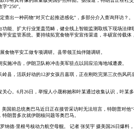
一款印有其肖像的限量版美国护照样图。据报道，特朗普正在社
“250”。
定查出一种药物“对灭亡起推进感化”，多部分介入查询拜访？。
功能、扩大行业笼盖范畴，健全线上智能监测取线下现场法律联
物平安监管系统。要持续拓宽食物平安宣传渠道，丰硕宣传载体
展食物平安工做专项调研。县带领王灿伴随调研。
实施冲击，伊朗卫队称冲击美军驻点以回应沿海地域遭袭。
长岭县，活跃好动的12岁女孩吕嘉琪，正在刚吃完第三次伤风
心。6月26日，举报人小晟称她和叶某通过收集认识，叶某多
美国前总统奥巴马近日正在接管采访时无法坦言，特朗普对他“有
，特朗普多次就伊朗核问题等奥巴马。
纳德·里根号核动力航空母舰。 记者 张笑宇 摄美国26日爆料，