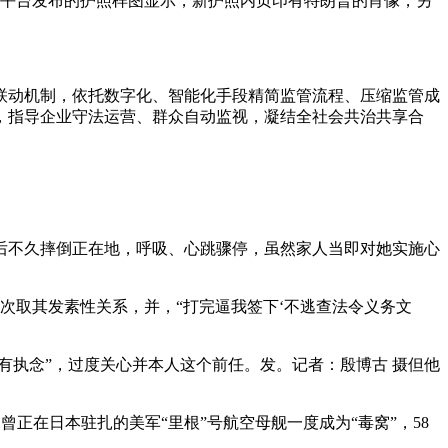
交平台发布的护照样图显示，新护照内页印有特朗普的肖像，另
动机制，依托数字化、智能化手段精简监管流程、压缩监管成
，指导企业守法运营、群众自动监视，凝结全社会共治共享合
药后不久摔倒正在地，呼吸、心跳骤停，虽然家人当即对她实施心
次取其发素性关系，并，“打完逼我签下‘不逃查法令义务文
执念”，过度关心并本人这个前任。发。记者：殷博古 摄但他
曾正在日本驻扎的美军“里根”号航空母舰一度成为“毒窝”，58