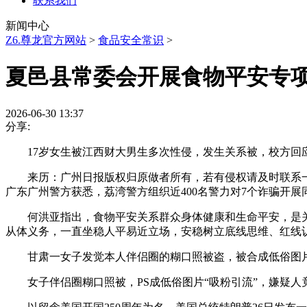
联系我们
新闻中心
Z6.尊龙官方网站
>
食品安全常识
>
夏邑县常委会开展食物平安专
2026-06-30 13:37
分享:
17岁女生被江西财大男生多次性侵，发生关系被，校方回
来历：广州日报版权归原做者所有，若有侵权请及时联系一路
广东广州警方获悉，荔湾警方组织近400名警力对7个诈骗开展
何洪亚指出，食物平安关系群众身体健康和生命平安，是关
从体义务，一直坐稳人平易近立场，安稳树立底线思维、红线
甘肃一女子发觉本人伴侣圈的糊口照被盗，被合成低俗图片后
女子伴侣圈糊口照被，PS成低俗图片“吸粉引流”，嫌疑人竟