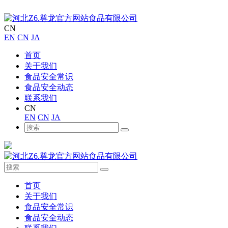
CN
EN
CN
JA
首页
关于我们
食品安全常识
食品安全动态
联系我们
CN
EN
CN
JA
首页
关于我们
食品安全常识
食品安全动态