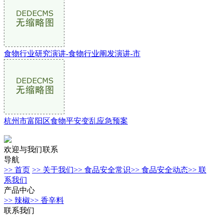
食物行业研究演讲-食物行业阐发演讲-市
杭州市富阳区食物平安变乱应急预案
欢迎与我们联系
导航
>> 首页
>> 关于我们
>> 食品安全常识
>> 食品安全动态
>> 联
系我们
产品中心
>> 辣椒
>> 香辛料
联系我们