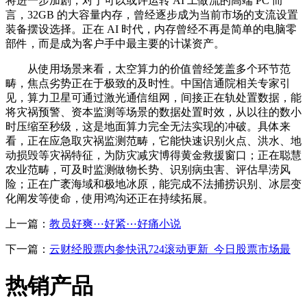
将进一步加剧，对于可以或许运转 AI 工做流的高端 PC 而
言，32GB 的大容量内存，曾经逐步成为当前市场的支流设置
装备摆设选择。正在 AI 时代，内存曾经不再是简单的电脑零
部件，而是成为客户手中最主要的计谋资产。
从使用场景来看，太空算力的价值曾经笼盖多个环节范
畴，焦点劣势正在于极致的及时性。中国信通院相关专家引
见，算力卫星可通过激光通信组网，间接正在轨处置数据，能
将灾祸预警、资本监测等场景的数据处置时效，从以往的数小
时压缩至秒级，这是地面算力完全无法实现的冲破。具体来
看，正在应急取灾祸监测范畴，它能快速识别火点、洪水、地
动损毁等灾祸特征，为防灾减灾博得黄金救援窗口；正在聪慧
农业范畴，可及时监测做物长势、识别病虫害、评估旱涝风
险；正在广袤海域和极地冰原，能完成不法捕捞识别、冰层变
化阐发等使命，使用鸿沟还正在持续拓展。
上一篇：
教员好爽⋯好紧⋯好痛小说
下一篇：
云财经股票内参快讯724滚动更新_今日股票市场最
热销产品