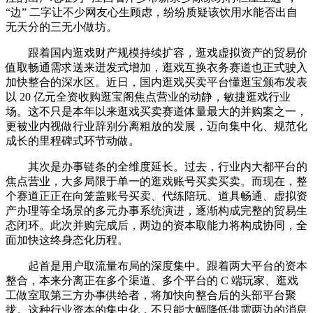
“边” 二字让不少网友心生顾虑，纷纷质疑该饮用水能否出自
无天分的三无小做坊。
跟着国内逛戏财产规模持续扩容，逛戏虚拟资产的贸易价
值取畅通需求送来迸发式增加，逛戏互换衣务赛道也正式驶入
加快整合的深水区。近日，国内逛戏买卖平台懂逛宝颁布发表
以 20 亿元全资收购逛宝阁焦点营业的动静，敏捷逛戏行业
场。这不只是本年以来逛戏买卖赛道体量最大的并购案之一，
更被业内视做行业辞别分离粗放的发展，迈向集中化、规范化
成长的里程碑式环节动做。
其次是办事链条的全维度延长。过去，行业内大都平台的
焦点营业，大多局限于单一的逛戏账号买卖买卖。而现在，整
个赛道正正在向笼盖账号买卖、代练陪玩、道具畅通、虚拟资
产办理等全场景的多元办事系统演进，逐渐构成完整的贸易生
态闭环。此次并购完成后，两边的资本取能力将构成协同，全
面加快这终身态化历程。
起首是用户取流量布局的深度集中。跟着两大平台的资本
整合，本来分离正在多个渠道、多个平台的 C 端玩家、逛戏
工做室取第三方办事供给者，将加快向整合后的头部平台聚
拢。这种行业资本的集中化，不只能大幅降低供需两边的消息