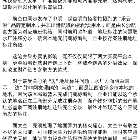
和设备准入要求，产能提拔并非短期内能够完成，这就构成了
短期内难以化解的供需缺口。
航空也同步发布了申明，起首明白搭客拍摄到的 “乐云
湘” 品牌定制水，并非出港航班的标配饮用水，而是由长沙航
食方面为对应航班供给。同时航司弥补道，地址标注的问题取
水厂注释分歧，确因本地无门商标编制，企业按存案注册地址
标注所致。
这笔并采办卖的影响，毫不仅仅局限于两大买卖平台本
身，更会沿着逛戏财产链上下逛，构成全链条的外溢效应，深
刻改变财产链各参取方的款式。
对于最受关心的 “边” 地址标注问题，水厂方面明白暗
示，“边” 并非网友理解的 “马边”，而是江西省萍乡市本地的
地名。因为该区域道暂未完成门商标编制，企业只能以这个承
认的地名正在工商部分完成注册存案，而产物外包拆的出产地
址必需取工商注册地址连结完全分歧，最终才呈现了这个容易
激发的标注。
而太空，完满处理了地面算力的核肉痛点。太空中有取之
不尽的太阳能，可间接为算力设备供给洁净能源，同时实空超
低温的天然，能为算力设备供给极致高效的散热前提，相当于