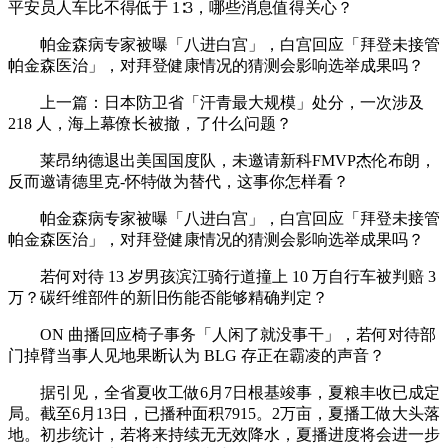
平安员人车比不得低于 1∶3，哪些消息值得关心？
帕金森病专家被曝「八进白宫」，白宫回应「拜登未接管
帕金森医治」，对拜登健康情况的猜测会影响选举成果吗？
上一篇：日本防卫省「汗青最大规模」处分，一次涉及
218 人，海上幕僚长被撤，了什么问题？
莱昂纳德退出美国国度队，未邀请新科FMVP杰伦布朗，
反而邀请德里克-怀特做为替代，这事你怎样看？
帕金森病专家被曝「八进白宫」，白宫回应「拜登未接管
帕金森医治」，对拜登健康情况的猜测会影响选举成果吗？
若何对待 13 岁男孩滨江骑行道撞上 10 万自行车被判赔 3
万？碳纤维部件的新旧伤能否能够精确判定？
ON 曲播回应椅子事务「人闲了就没事干」，若何对待部
门掉臂当事人见地果断认为 BLG 存正在霸凌的声音？
据引见，全省夏收工做6月7日根基竣事，夏粮丰收已成定
局。截至6月13日，已播种面积7915。2万亩，夏播工做大头落
地。初步统计，若将来持续无无效降水，夏播进度将会进一步