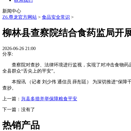
联系我们
新闻中心
Z6.尊龙官方网站
>
食品安全常识
>
柳林县查察院结合食药监局开
2026-06-26 21:00
分享:
查察院对查抄、法律环境进行监视，实现了对冲击食物药品
全县群众“舌尖上的平安”。
本报讯 （记者 刘少伟 通信员 薛彤廷） 为深切推进“保
查抄。
上一篇：
兴县多措并举保障粮食平安
下一篇：没有了
热销产品