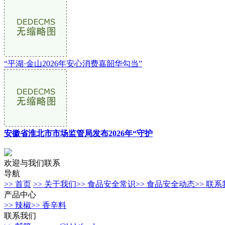
“平湖·金山2026年安心消费嘉韶华勾当”
安徽省淮北市市场监管局发布2026年“守护
欢迎与我们联系
导航
>> 首页
>> 关于我们
>> 食品安全常识
>> 食品安全动态
>> 联
产品中心
>> 辣椒
>> 香辛料
联系我们