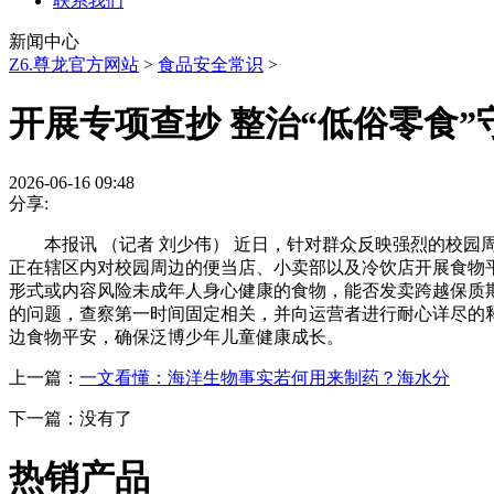
联系我们
新闻中心
Z6.尊龙官方网站
>
食品安全常识
>
开展专项查抄 整治“低俗零食
2026-06-16 09:48
分享:
本报讯 （记者 刘少伟） 近日，针对群众反映强烈的校园
正在辖区内对校园周边的便当店、小卖部以及冷饮店开展食物
形式或内容风险未成年人身心健康的食物，能否发卖跨越保质
的问题，查察第一时间固定相关，并向运营者进行耐心详尽的
边食物平安，确保泛博少年儿童健康成长。
上一篇：
一文看懂：海洋生物事实若何用来制药？海水分
下一篇：没有了
热销产品