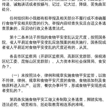
传递、诫勉谈话或者按赐与、记过、记大过、降级、罢免曲至
处分。
任何组织和小我都有权举报及相关部分不履行或不准确履
行食物平安相关职责的行为。举报内容经查失实且合适义务逃
查景象的，应启动行政义务逃查法式。
第十二条本法子所指的食物平安变乱认定尺度，按照国务
院、省人平易近食物平安变乱应急预案的相关施行。国务院或
者省人平易近对食物平安变乱的尺度还有的，从其。
各县市区监察局（开辟区监察局、高新区党群部、保税港
区纪工委、昆惭山区党群部）、人力资本和社会保障局、食安
办？。
（一）未按照法令、律例和规章实施食物平安监管，以致
不符律、律例、规章和食物平安尺度的食物、食物添加剂及食
物原料进入出产、运营、餐饮办事环节，形成食物平安现患或
者变乱的？。
第四条实施食物平安工做义务制取义务逃查，脚踏实地、
违法必究、错责相当、惩处取教育相连系的准绳。