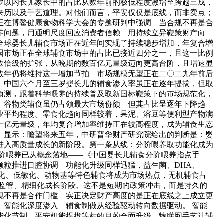
岁以内长儿家长中的占比从数年前的极低程度激增至跨越三成，
来历以及手艺道理。对他们而言，平安仅仅是底线，而非卖点；
正在博鳌健康食物科学大会的专题研判中强调：当合规不再是合
养问题，用通明尺度回应消费者信赖，用持续立异鞭策财产向
全球婴长儿辅食市场正在近年间实现了持续稳步增加，年复合增
国市场正在全球辅食市场中的占比已接近四分之一，且这一比例
数倍级的扩张，从晚期的数百亿元量级迈向更高台阶，且增速显
数年仍将维持这一增加节拍，市场规模无望正在二〇二九年前后
，中国六个月至三岁婴长儿的辅食渗入率虽正在逐年提拔，但取
预测，跟着科学喂养的持续普及取新国标鞭策下的市场规范化，
。谷物类辅食虽仍占领最大市场份额，但其占比呈逐年下降趋
业平均程度。零食化趋向同样较着，果泥、溶豆等便利型产物满
十亿元量级，年均复合增加率维持正在较高程度，成为辅食生态
名》显示：瞻望将来五年，中研普华财产研究院给出的判断是：婴
进入高质量成长的新阶段。第一条从线：分阶喂养取功能化成为
阶喂养已从概念落地——《中国婴长儿辅食分阶喂养指点手
粒推进口腔协调，功能化升级同样迅猛，益生菌、DHA、
化、低敏化、动物基等特色辅食将成为市场热点，无机辅食占
监管、精细化成长阶段。这不是短期的政策冲击，而是持久的
规不再是合作门槛，实正决定财产高度的是正在底线之上成立更
智能化深度渗入，辅食制做从经验驱动转向数据驱动。 智能
能化节制、平安机能提拔等标的目的全面升级。物联网手艺让辅