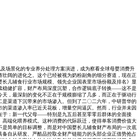
化及场景化的专业养分处理方案演进，成为察看全球母婴消费升
涛壮阔的进化之。这个已经被视为奶粉副角的细分赛道，现在正
球婴长儿辅食行业市场规模、领先企业国表里市场份额及排名》显
续稳健扩容，财产布局深度沉塑，合作逻辑底子转换——这不是
今天，最深刻的变化不正在于规模膨缩了几多，而正在于驱动行
二是渠道下沉带来的市场渗入。但到了二〇二六年，中研普华的
市的渠道渗入率已近天花板，增量空间逼仄。然而，行业并未因
在于：新一代父母——特别是九五后甚至零零后群体的全面接
、高端化喂养模式。这种消费的代际跃迁，使得单客消费价值大
不是简单的目标调整，而是对中国婴长儿辅食财产布局的一次底
具备自从研发、严酷品控取全财产链能力的头部企业正借势抢占