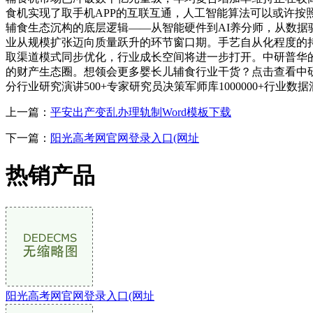
食机实现了取手机APP的互联互通，人工智能算法可以或许
辅食生态沉构的底层逻辑——从智能硬件到AI养分师，从数
业从规模扩张迈向质量跃升的环节窗口期。手艺自从化程度的
取渠道模式同步优化，行业成长空间将进一步打开。中研普华
的财产生态圈。想领会更多婴长儿辅食行业干货？点击查看中研
分行业研究演讲500+专家研究员决策军师库1000000+行业数
上一篇：
平安出产变乱办理轨制Word模板下载
下一篇：
阳光高考网官网登录入口(网址
热销产品
阳光高考网官网登录入口(网址