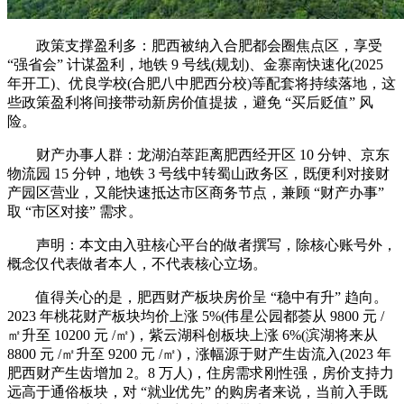
政策支撑盈利多：肥西被纳入合肥都会圈焦点区，享受
“强省会” 计谋盈利，地铁 9 号线(规划)、金寨南快速化(2025
年开工)、优良学校(合肥八中肥西分校)等配套将持续落地，这
些政策盈利将间接带动新房价值提拔，避免 “买后贬值” 风
险。
财产办事人群：龙湖泊萃距离肥西经开区 10 分钟、京东
物流园 15 分钟，地铁 3 号线中转蜀山政务区，既便利对接财
产园区营业，又能快速抵达市区商务节点，兼顾 “财产办事”
取 “市区对接” 需求。
声明：本文由入驻核心平台的做者撰写，除核心账号外，
概念仅代表做者本人，不代表核心立场。
值得关心的是，肥西财产板块房价呈 “稳中有升” 趋向。
2023 年桃花财产板块均价上涨 5%(伟星公园都荟从 9800 元 /
㎡升至 10200 元 /㎡)，紫云湖科创板块上涨 6%(滨湖将来从
8800 元 /㎡升至 9200 元 /㎡)，涨幅源于财产生齿流入(2023 年
肥西财产生齿增加 2。8 万人)，住房需求刚性强，房价支持力
远高于通俗板块，对 “就业优先” 的购房者来说，当前入手既