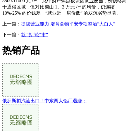
8500-11000 元 /㎡，此中财产焦点板块因就业便当，价钱略高
于通俗区域，但对比蜀山 1。2 万元 /㎡的均价，仍连结
10%-25% 的价钱差，“就业近 + 房价低” 的双沉劣势显著。
上一篇：
提拔营业能力 培育食物平安专项整治“大白人”
下一篇：
就“食”论“市”
热销产品
俄罗斯拟汽油出口！中东两大铝厂遇袭；