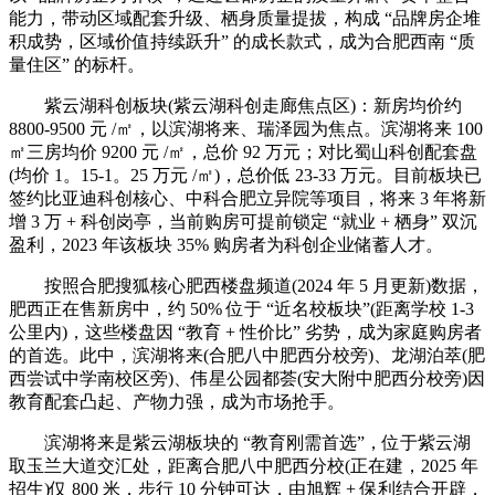
能力，带动区域配套升级、栖身质量提拔，构成 “品牌房企堆
积成势，区域价值持续跃升” 的成长款式，成为合肥西南 “质
量住区” 的标杆。
紫云湖科创板块(紫云湖科创走廊焦点区)：新房均价约
8800-9500 元 /㎡，以滨湖将来、瑞泽园为焦点。滨湖将来 100
㎡三房均价 9200 元 /㎡，总价 92 万元；对比蜀山科创配套盘
(均价 1。15-1。25 万元 /㎡)，总价低 23-33 万元。目前板块已
签约比亚迪科创核心、中科合肥立异院等项目，将来 3 年将新
增 3 万 + 科创岗亭，当前购房可提前锁定 “就业 + 栖身” 双沉
盈利，2023 年该板块 35% 购房者为科创企业储蓄人才。
按照合肥搜狐核心肥西楼盘频道(2024 年 5 月更新)数据，
肥西正在售新房中，约 50% 位于 “近名校板块”(距离学校 1-3
公里内)，这些楼盘因 “教育 + 性价比” 劣势，成为家庭购房者
的首选。此中，滨湖将来(合肥八中肥西分校旁)、龙湖泊萃(肥
西尝试中学南校区旁)、伟星公园都荟(安大附中肥西分校旁)因
教育配套凸起、产物力强，成为市场抢手。
滨湖将来是紫云湖板块的 “教育刚需首选”，位于紫云湖
取玉兰大道交汇处，距离合肥八中肥西分校(正在建，2025 年
招生)仅 800 米，步行 10 分钟可达，由旭辉 + 保利结合开辟，