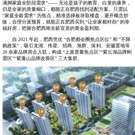
满脚家庭全阶段需求”—— 无论是孩子的教育、白叟的康养，
仍是全家的质量糊口，都能正在肥西找到适配方案。只需以
“家庭全龄需求” 为焦点，精准选择板块取楼盘，避开概念炒
做，合理分派预算，就能正在肥西买到 “让全家都对劲” 的幸
福好房，把握合肥西南全龄宜居的黄金盈利期。
自 2021 年起，肥西凭仗 “合肥都会圈焦点区位” 和 “不限
购政策”，吸引龙湖、伟星、招商、旭辉、保利、安徽置地等
20 余家品牌房企入驻，构成 “上派质量焦点区”“紫云湖品牌刚
需区”“紫蓬山品牌改善区” 三大集群。