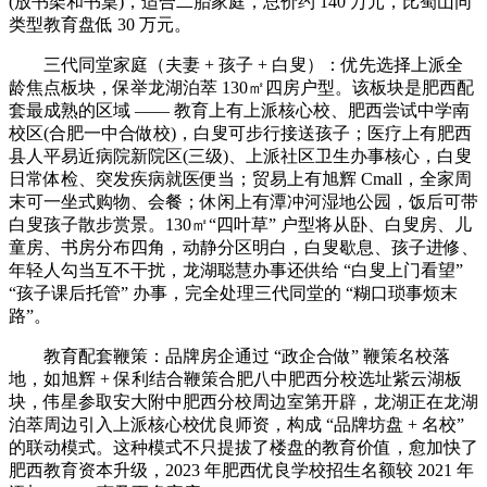
(放书架和书桌)，适合二胎家庭，总价约 140 万元，比蜀山同
类型教育盘低 30 万元。
三代同堂家庭（夫妻 + 孩子 + 白叟）：优先选择上派全
龄焦点板块，保举龙湖泊萃 130㎡四房户型。该板块是肥西配
套最成熟的区域 —— 教育上有上派核心校、肥西尝试中学南
校区(合肥一中合做校)，白叟可步行接送孩子；医疗上有肥西
县人平易近病院新院区(三级)、上派社区卫生办事核心，白叟
日常体检、突发疾病就医便当；贸易上有旭辉 Cmall，全家周
末可一坐式购物、会餐；休闲上有潭冲河湿地公园，饭后可带
白叟孩子散步赏景。130㎡“四叶草” 户型将从卧、白叟房、儿
童房、书房分布四角，动静分区明白，白叟歇息、孩子进修、
年轻人勾当互不干扰，龙湖聪慧办事还供给 “白叟上门看望”
“孩子课后托管” 办事，完全处理三代同堂的 “糊口琐事烦末
路”。
教育配套鞭策：品牌房企通过 “政企合做” 鞭策名校落
地，如旭辉 + 保利结合鞭策合肥八中肥西分校选址紫云湖板
块，伟星参取安大附中肥西分校周边室第开辟，龙湖正在龙湖
泊萃周边引入上派核心校优良师资，构成 “品牌坊盘 + 名校”
的联动模式。这种模式不只提拔了楼盘的教育价值，愈加快了
肥西教育资本升级，2023 年肥西优良学校招生名额较 2021 年