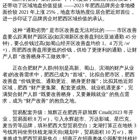
还带动了区域地盘价值提拔 ——2023 年肥西品牌房企拿地楼
面价较 2021 年上涨 25%，地盘市场热度位居合肥近郊首位，
进一步印证了品牌房企对肥西区域价值的承认。
这种 “通勤劣势” 是市区改善盘无法对比的 —— 市区改善
盘要么距离财产园区远(如滨湖新区改善盘到比亚迪通勤 45 分
钟)，要么价钱过高(如蜀山经开区改善盘均价 1。4 万元 /㎡
+)，而肥西改善盘用更低的价钱，供给了更便利的通勤，让财
产人群 “改善栖身不工做效率”。
正在合肥财产人群(特别是高新、蜀山、滨湖的财产从业
者)的改善需求中，肥西已成为 “首域”。比拟合肥市区，肥西
改善盘 “价钱更低、通勤更近、栖身更舒服”；比拟其他近郊
区域，肥西 “财产更集聚、配套更成熟、就业机遇更多”，完
满契合财产人群 “既要改善栖身，又要兼顾就业” 的焦点需
求，成为 “财产改善” 的抱负之地。
贸易配套升级：旭辉正在肥西开辟旭辉 Cmall(2023 年开
业，贸易面积 8 万㎡)，引入永辉超市、万达影城、星巴克、
麦当劳等品牌，填补肥西大型贸易空白；龙湖打算正在地铁 3
号线芮祠坐旁扶植龙湖天街(规划中，贸易面积 10 万㎡)，将
来将成为肥西贸易新焦点；招商正在招商奥体公园配套扶植社