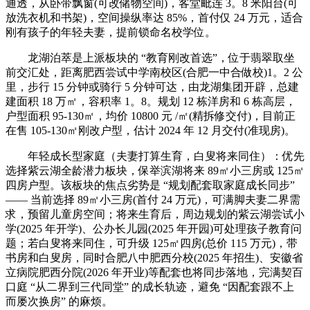
通透，从卧带飘窗(可改储物空间)，客堂毗连 3。8 米阳台(可
放洗衣机和书架)，空间操纵率达 85%，首付仅 24 万元，适合
刚有孩子的年轻夫妻，提前锁命名校学位。
龙湖泊萃是上派板块的 “教育刚改首选”，位于翡翠取坐
前交汇处，距离肥西尝试中学南校区(合肥一中合做校)1。2 公
里，步行 15 分钟或骑行 5 分钟可达，由龙湖集团开辟，总建
建面积 18 万㎡，容积率 1。8。规划 12 栋洋房和 6 栋高层，
户型面积 95-130㎡，均价 10800 元 /㎡(精拆修交付)，目前正
在售 105-130㎡刚改户型，估计 2024 年 12 月交付(准现房)。
年轻成长型家庭（夫妻打算生育，白叟将来同住）：优先
选择紫云湖全龄潜力板块，保举滨湖将来 89㎡小三房或 125㎡
四房户型。该板块的焦点劣势是 “规划配套取家庭成长同步”
—— 当前选择 89㎡小三房(首付 24 万元)，可满脚夫妻二界需
求，预留儿童房空间；将来生育后，周边规划的紫云湖尝试小
学(2025 年开学)、公办长儿园(2025 年开园)可处理孩子教育问
题；若白叟将来同住，可升级 125㎡四房(总价 115 万元)，带
书房和白叟房，同时合肥八中肥西分校(2025 年招生)、安徽省
立病院肥西分院(2026 年开业)等配套也将同步落地，完满契百
口庭 “从二界到三代同堂” 的成长轨迹，避免 “因配套跟不上
而屡次换房” 的麻烦。