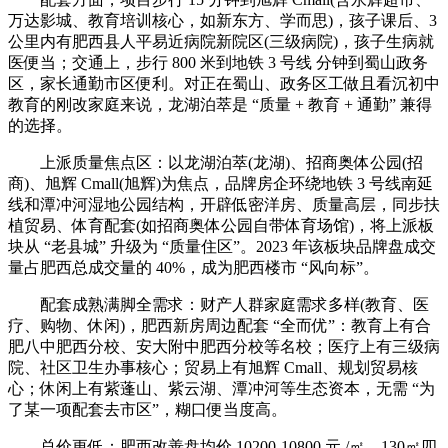
万达影城、教育培训核心，如新东方、学而思)，孩子课后、3
公里内有肥西县人平易近病院新院区(三级病院)，孩子生病就
医便当；交通上，步行 800 米到地铁 3 号线 分钟到蜀山政务
区，家长通勤市区便利。对正在蜀山、政务区工做且看沉初中
教育的刚改家庭来说，龙湖泊萃是 “质量 + 教育 + 通勤” 兼得
的选择。
上派质量焦点区：以龙湖泊萃(龙湖)、招商奥体公园(招
商)、旭辉 Cmall(旭辉)为焦点，品牌房企环绕地铁 3 号线南延
线和潭冲河湿地公园结构，开辟低密洋房、质量高层，同步扶
植贸易、体育配套(如招商奥体公园自带体育场馆)，将上派板
块从 “老县城” 升级为 “质量住区”。2023 年该板块品牌盘成交
量占肥西总成交量的 40%，成为肥西楼市 “风向标”。
配套成熟满脚全需求：财产人群家庭需求多样(教育、医
疗、购物、休闲)，肥西新房周边配套 “全而优”：教育上有合
肥八中肥西分校、安大附中肥西分校等名校；医疗上有三级病
院、社区卫生办事核心；贸易上有旭辉 Cmall、规划贸易核
心；休闲上有紫蓬山、紫云湖、潭冲河等生态资本，无需 “为
了某一项配套去市区”，糊口便当度高。
总价更低：肥西改善盘均价 10200-10800 元 /㎡，130㎡四