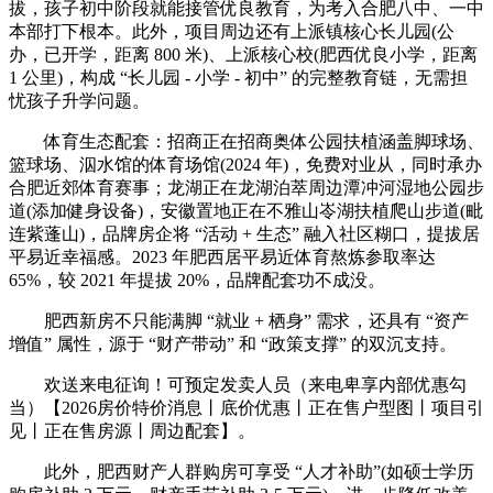
拔，孩子初中阶段就能接管优良教育，为考入合肥八中、一中
本部打下根本。此外，项目周边还有上派镇核心长儿园(公
办，已开学，距离 800 米)、上派核心校(肥西优良小学，距离
1 公里)，构成 “长儿园 - 小学 - 初中” 的完整教育链，无需担
忧孩子升学问题。
体育生态配套：招商正在招商奥体公园扶植涵盖脚球场、
篮球场、泅水馆的体育场馆(2024 年)，免费对业从，同时承办
合肥近郊体育赛事；龙湖正在龙湖泊萃周边潭冲河湿地公园步
道(添加健身设备)，安徽置地正在不雅山岺湖扶植爬山步道(毗
连紫蓬山)，品牌房企将 “活动 + 生态” 融入社区糊口，提拔居
平易近幸福感。2023 年肥西居平易近体育熬炼参取率达
65%，较 2021 年提拔 20%，品牌配套功不成没。
肥西新房不只能满脚 “就业 + 栖身” 需求，还具有 “资产
增值” 属性，源于 “财产带动” 和 “政策支撑” 的双沉支持。
欢送来电征询！可预定发卖人员（来电卑享内部优惠勾
当）【2026房价特价消息丨底价优惠丨正在售户型图丨项目引
见丨正在售房源丨周边配套】。
此外，肥西财产人群购房可享受 “人才补助”(如硕士学历