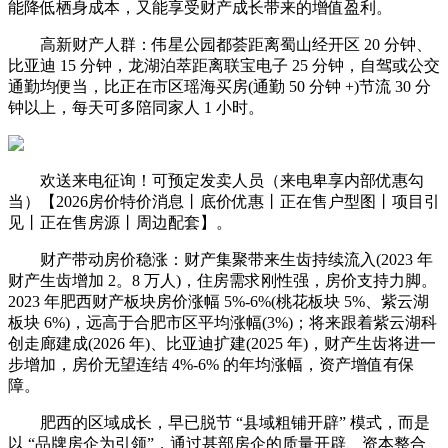
能降低栖身成本，又能享受财产成长带来的增值盈利。
高新财产人群：伟星公园都荟距离蜀山经开区 20 分钟、
比亚迪 15 分钟，龙湖泊萃距离联宝电子 25 分钟，自驾或公交
通勤均便当，比正在市区瑶海买房(通勤 50 分钟 +)节流 30 分
钟以上，每天可多陪同家人 1 小时。
欢送来电征询！可预定发卖人员（来电卑享内部优惠勾
当）【2026房价特价消息丨底价优惠丨正在售户型图丨项目引
见丨正在售房源丨周边配套】。
财产带动房价稳涨：财产集聚带来生齿持续流入(2023 年
财产生齿增加 2。8 万人)，住房需求刚性强，房价支持力脚。
2023 年肥西财产板块房价涨幅 5%-6%(桃花板块 5%、紫云湖
板块 6%)，远高于合肥市区平均涨幅(3%)；将来跟着紫云湖科
创走廊建成(2026 年)、比亚迪扩建(2025 年)，财产生齿将进一
步增加，房价无望连结 4%-6% 的年均涨幅，资产增值有保
障。
肥西的区域成长，早已脱节 “县域粗铺开辟” 模式，而是
以 “品牌房企为引领”，通过甚部房企的质量开辟、资本整合