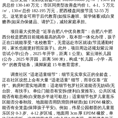
房总价 130-140 万元；市区同类型改善盘均价 1。4-1。5 万元
/㎡，130㎡总价 182-195 万元，肥西楼盘间接节流 52-55 万
元。这笔资金可用于后代教育(如报乐趣班、留学储蓄)或白叟
赡养(如采办保健品、请护工)，减轻家庭承担。
项目最大劣势是 “近享合肥八中优良教育”：合肥八中肥
西分校是肥西目前规格最高的高中，取本部一体化办理，孩子
正在口就能享受 “名校教育”，无需远赴市区就读(节流通勤时
间，家长也能更好照应孩子)。此外，项目周边还规划紫云湖
尝试小学(公办，2025 年开学，距离 1 公里)、紫云湖长儿园
(公办，2025 年开园，距离 500 米)，构成 “长儿园 - 小学 - 高
中” 的教育链条，满脚家庭 15 年教育需求。
调查社区 “适老适童细节”：细节见实章实正的全龄盘，
正在社区设想上会有大量 “适老适童” 细节，而非仅靠 “宣
传”。购房时需实地调查：适老细节包罗社区道能否无妨碍(无
台阶、有扶手)、单位门能否有安拆(便利白叟推车)、公共区域
能否有歇息椅(白叟散步半途可歇息)；适童细节包罗儿童逛乐
区能否分春秋段、地面能否用防滑防摔材质(如 EPDM 橡胶)、
能否有全笼盖(保障孩子平安)。例如，伟星公园都荟的儿童逛
乐区分 0-3 岁、4-12 岁区域，地面用 3cm 厚 EPDM 橡胶，单