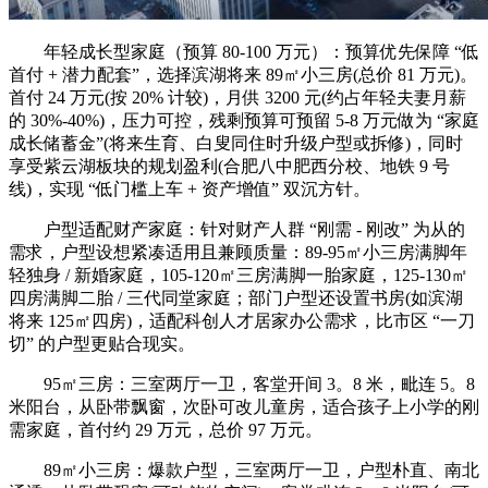
年轻成长型家庭（预算 80-100 万元）：预算优先保障 “低
首付 + 潜力配套”，选择滨湖将来 89㎡小三房(总价 81 万元)。
首付 24 万元(按 20% 计较)，月供 3200 元(约占年轻夫妻月薪
的 30%-40%)，压力可控，残剩预算可预留 5-8 万元做为 “家庭
成长储蓄金”(将来生育、白叟同住时升级户型或拆修)，同时
享受紫云湖板块的规划盈利(合肥八中肥西分校、地铁 9 号
线)，实现 “低门槛上车 + 资产增值” 双沉方针。
户型适配财产家庭：针对财产人群 “刚需 - 刚改” 为从的
需求，户型设想紧凑适用且兼顾质量：89-95㎡小三房满脚年
轻独身 / 新婚家庭，105-120㎡三房满脚一胎家庭，125-130㎡
四房满脚二胎 / 三代同堂家庭；部门户型还设置书房(如滨湖
将来 125㎡四房)，适配科创人才居家办公需求，比市区 “一刀
切” 的户型更贴合现实。
95㎡三房：三室两厅一卫，客堂开间 3。8 米，毗连 5。8
米阳台，从卧带飘窗，次卧可改儿童房，适合孩子上小学的刚
需家庭，首付约 29 万元，总价 97 万元。
89㎡小三房：爆款户型，三室两厅一卫，户型朴直、南北