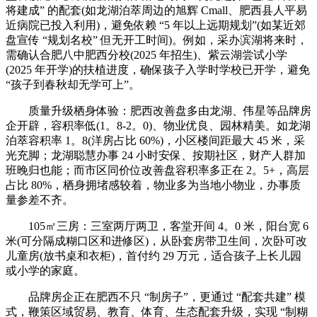
将建成” 的配套(如龙湖泊萃周边的旭辉 Cmall、肥西县人平易
近病院已投入利用)，避免依赖 “5 年以上远期规划”(如某近郊
盘宣传 “规划名校” 但无开工时间)。例如，采办滨湖将来时，
需确认合肥八中肥西分校(2025 年招生)、紫云湖尝试小学
(2025 年开学)的扶植进度，确保孩子入学时学校已开学，避免
“孩子到春秋却无学可上”。
质量升级栖身体验：肥西改善盘多由龙湖、伟星等品牌房
企开辟，容积率低(1。8-2。0)、物业优良、园林精美。如龙湖
泊萃容积率 1。8(洋房占比 60%)，小区楼间距最大 45 米，采
光充脚；龙湖聪慧办事 24 小时安保、按期社区，财产人群加
班晚归也能；而市区同价位改善盘容积率多正在 2。5+，高层
占比 80%，栖身拥堵感较着，物业多为当地小物业，办事质
量参差不齐。
105㎡三房：三室两厅两卫，客堂开间 4。0 米，阳台宽 6
米(可分隔成糊口区和进修区)，从卧套房带卫生间，次卧可改
儿童房(放书桌和衣柜)，首付约 29 万元，适合孩子上长儿园
或小学的家庭。
品牌房企正在肥西不只 “制房子”，更通过 “配套共建” 模
式，鞭策区域贸易、教育、体育、生态配套升级，实现 “制糊