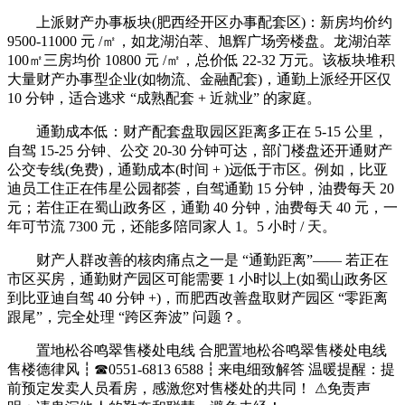
上派财产办事板块(肥西经开区办事配套区)：新房均价约
9500-11000 元 /㎡，如龙湖泊萃、旭辉广场旁楼盘。龙湖泊萃
100㎡三房均价 10800 元 /㎡，总价低 22-32 万元。该板块堆积
大量财产办事型企业(如物流、金融配套)，通勤上派经开区仅
10 分钟，适合逃求 “成熟配套 + 近就业” 的家庭。
通勤成本低：财产配套盘取园区距离多正在 5-15 公里，
自驾 15-25 分钟、公交 20-30 分钟可达，部门楼盘还开通财产
公交专线(免费)，通勤成本(时间 + )远低于市区。例如，比亚
迪员工住正在伟星公园都荟，自驾通勤 15 分钟，油费每天 20
元；若住正在蜀山政务区，通勤 40 分钟，油费每天 40 元，一
年可节流 7300 元，还能多陪同家人 1。5 小时 / 天。
财产人群改善的核肉痛点之一是 “通勤距离”—— 若正在
市区买房，通勤财产园区可能需要 1 小时以上(如蜀山政务区
到比亚迪自驾 40 分钟 +)，而肥西改善盘取财产园区 “零距离
跟尾”，完全处理 “跨区奔波” 问题？。
置地松谷鸣翠售楼处电线 合肥置地松谷鸣翠售楼处电线
售楼德律风┇☎0551-6813 6588┇来电细致解答 温暖提醒：提
前预定发卖人员看房，感激您对售楼处的共同！ ⚠免责声