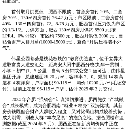
在肥西”。
首付取月供更低：肥西不限购，首套房首付 20%、二套
房 30%，130㎡四房首付 26-42 万元；市区限购，二套房首付
40%，130㎡四房首付 72。8-78 万元，肥西首付压力仅为市区
的 1/3-1/2。月供方面，肥西 130㎡四房月供约 5500 元(按
LPR4。0% 计较)，市区约 7500 元，肥西月供低 2000 元，更
贴合财产人群月薪(10000-15000 元)，避免 “月供压得喘不外
气”。
伟星公园都荟是桃花板块的 “教育优选盘”，位于立异大
道取富贵大道交汇处，距离安大附中肥西分校(九年一贯制，
小学 + 初中)1。5 公里，自驾 5 分钟或公交 2 坐可达，由伟星
集团开辟，总建建面积 20 万㎡，容积率 2。0。规划 14 栋高
层和 4 栋洋房，户型面积 90-115㎡，均价 10200 元 /㎡(毛坯交
付)，目前正在售 95-115㎡户型，估计 2025 年 3 月交付。
2024 年合肥 “强省会” 计谋深切推进，肥西凭仗 “产城融
合” 成长模式，成为合肥西南 “就业 + 栖身” 双沉优域。其新
房价钱既贴合财产人群收入程度，又对比蜀山构成较着劣势，
成为刚需、刚改人群 “丰衣足食” 的抱负之地。据合肥楼市监
测数据(截至 2024 年 5 月)，肥西正在售新房均价集中正在