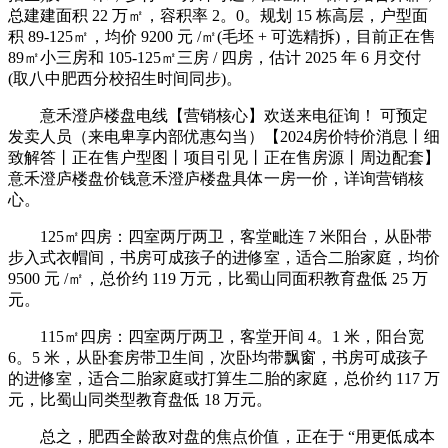
总建建面积 22 万㎡，容积率 2。0。规划 15 栋高层，户型面
积 89-125㎡，均价 9200 元 /㎡(毛坯 + 可选精拆)，目前正在售
89㎡小三房和 105-125㎡三房 / 四房，估计 2025 年 6 月交付
(取八中肥西分校招生时间同步)。
意禾澄庐楼盘电线【营销核心】欢送来电征询！ 可预定
发卖人员（来电卑享内部优惠勾当）【2024房价特价消息丨细
致解答丨正在售户型图丨项目引见丨正在售房源丨周边配套】
意禾澄庐楼盘价钱意禾澄庐楼盘具体一房一价，详询营销核
心。
125㎡四房：四室两厅两卫，客堂毗连 7 米阳台，从卧带
步入式衣帽间，书房可成孩子的进修室，适合二胎家庭，均价
9500 元 /㎡，总价约 119 万元，比蜀山同面积教育盘低 25 万
元。
115㎡四房：四室两厅两卫，客堂开间 4。1 米，阳台宽
6。5 米，从卧套房带卫生间，次卧均带飘窗，书房可成孩子
的进修室，适合二胎家庭或打算生二胎的家庭，总价约 117 万
元，比蜀山同类型教育盘低 18 万元。
总之，肥西全龄敌对盘的焦点价值，正在于 “用更低成本