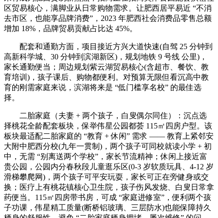
区贸易核心，满脚业从日常购物需求。让肥西居平易近 “不消
去市区，也能享品牌消费”，2023 年肥西社会消费品零售总额
增加 18%，品牌贸易贡献占比达 45%。
配套和通勤方面，项目接近方兴大道快速(自驾 25 分钟到
高新科学城、30 分钟到滨湖新区)，规划地铁 9 号线 公里)，
家长通勤便当；周边规划紫云湖贸易核心(含超市、餐饮、教
育培训)，孩子课后、购物都便利。对预算无限但看沉高中教
育的刚需家庭来说，滨湖将来是 “低门槛享名校” 的最佳选
择。
二胎家庭（夫妻 + 两个孩子，白叟偶尔同住）：沉点选
择桃花全龄配套板块，保举伟星公园都荟 115㎡四房户型。该
板块最适配二胎家庭的 “教育 + 休闲” 需求 —— 教育上紧邻安
大附中肥西分校(九年一贯制)，两个孩子可同校就读小学 + 初
中，无需 “别离送两个学校”，家长节流精神；休闲上接近富
贵公园，公园内分春秋段儿童逛乐区(0-3 岁软质玩具、4-12 岁
滑梯攀爬网)，两个孩子可平安玩耍，家长可正在旁健身或交
换；医疗上有桃花镇核心卫生院，孩子伤风发烧、白叟日常拿
药便当。115㎡四房带书房，可成 “家庭进修室”，便利两个孩
子功课，伟星精工质量(断桥铝玻璃、三层防水)也能保障持久
栖身的舒服性，避免 “二胎家庭栖身拥堵、屡次维修” 的问