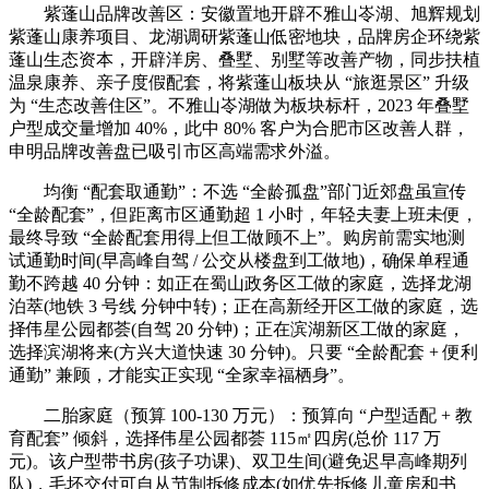
紫蓬山品牌改善区：安徽置地开辟不雅山岺湖、旭辉规划
紫蓬山康养项目、龙湖调研紫蓬山低密地块，品牌房企环绕紫
蓬山生态资本，开辟洋房、叠墅、别墅等改善产物，同步扶植
温泉康养、亲子度假配套，将紫蓬山板块从 “旅逛景区” 升级
为 “生态改善住区”。不雅山岺湖做为板块标杆，2023 年叠墅
户型成交量增加 40%，此中 80% 客户为合肥市区改善人群，
申明品牌改善盘已吸引市区高端需求外溢。
均衡 “配套取通勤”：不选 “全龄孤盘”部门近郊盘虽宣传
“全龄配套”，但距离市区通勤超 1 小时，年轻夫妻上班未便，
最终导致 “全龄配套用得上但工做顾不上”。购房前需实地测
试通勤时间(早高峰自驾 / 公交从楼盘到工做地)，确保单程通
勤不跨越 40 分钟：如正在蜀山政务区工做的家庭，选择龙湖
泊萃(地铁 3 号线 分钟中转)；正在高新经开区工做的家庭，选
择伟星公园都荟(自驾 20 分钟)；正在滨湖新区工做的家庭，
选择滨湖将来(方兴大道快速 30 分钟)。只要 “全龄配套 + 便利
通勤” 兼顾，才能实正实现 “全家幸福栖身”。
二胎家庭（预算 100-130 万元）：预算向 “户型适配 + 教
育配套” 倾斜，选择伟星公园都荟 115㎡四房(总价 117 万
元)。该户型带书房(孩子功课)、双卫生间(避免迟早高峰期列
队)，毛坯交付可自从节制拆修成本(如优先拆修儿童房和书