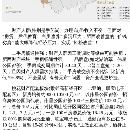
财产人群(特别是手艺岗、办理岗)虽收入不变，但面对
“房贷、后代教育、白叟赡养” 多沉压力，肥西改善盘的 “价钱
劣势” 能大幅降低经济压力，实现 “轻松改善”！
二手房畅通性强：财产人群因工做调动等缘由可能换房，
肥西财产板块二手房畅通性强 —— 品牌盘(如龙湖泊萃、伟星
公园都荟)二手房成交周期估计 30-40 天，比普全盘短 15-20
天；且因财产人群需求持续，二手房成交价不变(估计比新房
低 5%-8%)，不会呈现 “有价无市” 问题，资产变现更矫捷。
桃花财产配套板块(紧邻高新经开区，比亚迪、联宝电子
配套区)：新房均价约9000-10500 元 /㎡，以伟星公园都荟、招
商奥体公园为代表。伟星公园都荟 100㎡三房均价 10200 元 /
㎡，总价 102 万元；对比蜀山经开区同区位财产配套盘(均价
1。2-1。3 万元 /㎡)，一套 100㎡房源总价低 18-28 万元。该板
块 80% 购房者为比亚迪、联宝电子员工，通勤距离多正在 5-
10 公里，自驾 15-20 分钟可达，实现 “工做正在高新，栖身正