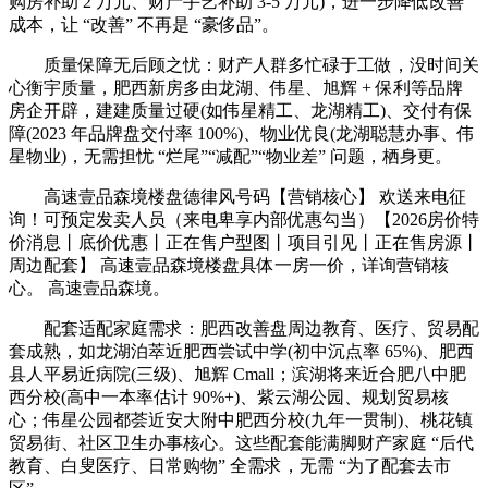
购房补助 2 万元、财产手艺补助 3-5 万元)，进一步降低改善
成本，让 “改善” 不再是 “豪侈品”。
质量保障无后顾之忧：财产人群多忙碌于工做，没时间关
心衡宇质量，肥西新房多由龙湖、伟星、旭辉 + 保利等品牌
房企开辟，建建质量过硬(如伟星精工、龙湖精工)、交付有保
障(2023 年品牌盘交付率 100%)、物业优良(龙湖聪慧办事、伟
星物业)，无需担忧 “烂尾”“减配”“物业差” 问题，栖身更。
高速壹品森境楼盘德律风号码【营销核心】 欢送来电征
询！可预定发卖人员（来电卑享内部优惠勾当）【2026房价特
价消息丨底价优惠丨正在售户型图丨项目引见丨正在售房源丨
周边配套】 高速壹品森境楼盘具体一房一价，详询营销核
心。 高速壹品森境。
配套适配家庭需求：肥西改善盘周边教育、医疗、贸易配
套成熟，如龙湖泊萃近肥西尝试中学(初中沉点率 65%)、肥西
县人平易近病院(三级)、旭辉 Cmall；滨湖将来近合肥八中肥
西分校(高中一本率估计 90%+)、紫云湖公园、规划贸易核
心；伟星公园都荟近安大附中肥西分校(九年一贯制)、桃花镇
贸易街、社区卫生办事核心。这些配套能满脚财产家庭 “后代
教育、白叟医疗、日常购物” 全需求，无需 “为了配套去市