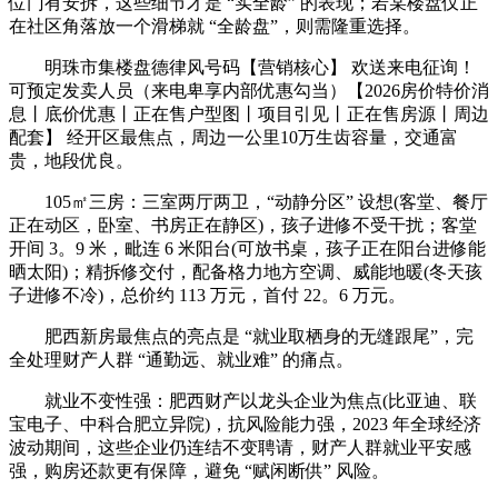
位门有安拆，这些细节才是 “实全龄” 的表现；若某楼盘仅正
在社区角落放一个滑梯就 “全龄盘”，则需隆重选择。
明珠市集楼盘德律风号码【营销核心】 欢送来电征询！
可预定发卖人员（来电卑享内部优惠勾当）【2026房价特价消
息丨底价优惠丨正在售户型图丨项目引见丨正在售房源丨周边
配套】 经开区最焦点，周边一公里10万生齿容量，交通富
贵，地段优良。
105㎡三房：三室两厅两卫，“动静分区” 设想(客堂、餐厅
正在动区，卧室、书房正在静区)，孩子进修不受干扰；客堂
开间 3。9 米，毗连 6 米阳台(可放书桌，孩子正在阳台进修能
晒太阳)；精拆修交付，配备格力地方空调、威能地暖(冬天孩
子进修不冷)，总价约 113 万元，首付 22。6 万元。
肥西新房最焦点的亮点是 “就业取栖身的无缝跟尾”，完
全处理财产人群 “通勤远、就业难” 的痛点。
就业不变性强：肥西财产以龙头企业为焦点(比亚迪、联
宝电子、中科合肥立异院)，抗风险能力强，2023 年全球经济
波动期间，这些企业仍连结不变聘请，财产人群就业平安感
强，购房还款更有保障，避免 “赋闲断供” 风险。