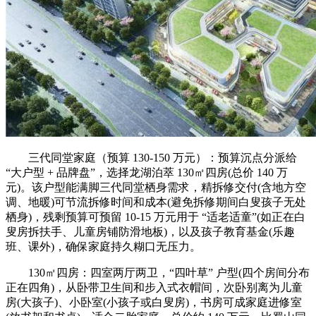
三代同堂家庭（预算 130-150 万元）：预算沉点分派给
“大户型 + 品牌盘”，选择龙湖泊萃 130㎡四房(总价 140 万
元)。该户型能满脚三代同堂栖身需求，精拆修交付(含地方空
调、地暖)可节流拆修时间和成本(避免拆修期间白叟孩子无处
栖身)，残剩预算可预留 10-15 万元用于 “适老适童”(如正在白
叟房拆扶手、儿童房铺防滑地板)，以及孩子教育基金(乐趣
班、课外)，确保家庭持久糊口无压力。
130㎡四房：四室两厅两卫，“四叶草” 户型(四个房间分布
正在四角)，从卧带卫生间和步入式衣帽间，次卧别离为儿童
房(大孩子)、小卧室(小孩子或白叟房)，书房可成家庭进修室