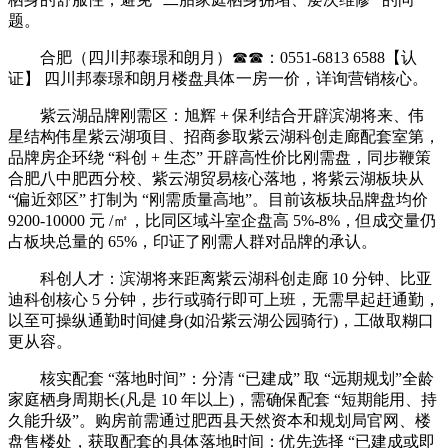
题。
合肥（四川邦泰璟和朗月）☎☎：0551-6813 6588【认
证】 四川邦泰璟和朗月楼盘具体一房一价，详询营销核心。
紫云湖品牌刚需区：旭辉 + 保利结合开辟滨湖将来、伟
星结构伟星紫云湖项目、招商参取紫云湖科创走廊配套室第，
品牌房企环绕 “科创 + 生态” 开辟高性价比刚需盘，同步鞭策
合肥八中肥西分校、紫云湖贸易核心落地，将紫云湖板块从
“偏近郊区” 打制为 “刚需质量高地”。目前该板块品牌盘均价
9200-10000 元 /㎡，比同区域斗室企盘高 5%-8%，但成交量仍
占板块总量的 65%，印证了刚需人群对品牌的承认。
科创人才：滨湖将来距离紫云湖科创走廊 10 分钟、比亚
迪科创核心 5 分钟，步行或骑行即可上班，无需早起赶通勤，
以至可操纵通勤时间健身(如沿紫云湖公园骑行)，工做取糊口
更从容。
核实配套 “落地时间”：分清 “已建成” 取 “远期规划”全龄
家庭栖身周期长(凡是 10 年以上)，需确保配套 “短期能用、持
久能升级”。购房前需通过肥西县天然资本和规划局官网、楼
盘售楼处，获取配套的具体落地时间：优先选择 “已建成或即