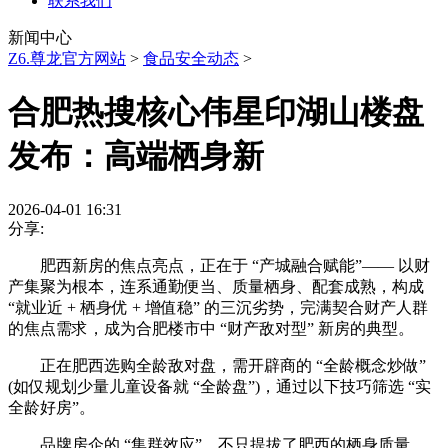
联系我们
新闻中心
Z6.尊龙官方网站
>
食品安全动态
>
合肥热搜核心伟星印湖山楼盘
发布：高端栖身新
2026-04-01 16:31
分享:
肥西新房的焦点亮点，正在于 “产城融合赋能”—— 以财
产集聚为根本，连系通勤便当、质量栖身、配套成熟，构成
“就业近 + 栖身优 + 增值稳” 的三沉劣势，完满契合财产人群
的焦点需求，成为合肥楼市中 “财产敌对型” 新房的典型。
正在肥西选购全龄敌对盘，需开辟商的 “全龄概念炒做”
(如仅规划少量儿童设备就 “全龄盘”)，通过以下技巧筛选 “实
全龄好房”。
品牌房企的 “集群效应”，不只提拔了肥西的栖身质量，