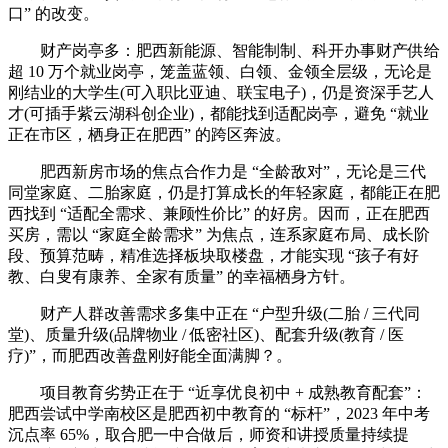
口” 的改变。
财产岗亭多：肥西新能源、智能制制、科开办事财产供给
超 10 万个就业岗亭，笼盖蓝领、白领、金领全层级，无论是
刚结业的大学生(可入职比亚迪、联宝电子)，仍是资深手艺人
才(可插手紫云湖科创企业)，都能找到适配岗亭，避免 “就业
正在市区，栖身正在肥西” 的跨区奔波。
肥西新房市场的焦点合作力是 “全龄敌对”，无论是三代
同堂家庭、二胎家庭，仍是打算成长的年轻家庭，都能正在肥
西找到 “适配全需求、兼顾性价比” 的好房。因而，正在肥西
买房，需以 “家庭全龄需求” 为焦点，连系家庭布局、成长阶
段、预算范畴，精准选择板块取楼盘，才能实现 “孩子有好
教、白叟有康养、全家有质量” 的幸福栖身方针。
财产人群改善需求多集中正在 “户型升级(二胎 / 三代同
堂)、质量升级(品牌物业 / 低密社区)、配套升级(教育 / 医
疗)”，而肥西改善盘刚好能全面满脚？。
项目教育劣势正在于 “近享优良初中 + 成熟教育配套”：
肥西尝试中学南校区是肥西初中教育的 “标杆”，2023 年中考
沉点率 65%，取合肥一中合做后，师资和讲授质量持续提