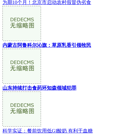
为期10个月！北京市启动农村假冒伪劣食
内蒙古阿鲁科尔沁旗：草原乳香引领牧民
山东持续打击食药环知森领域犯罪
科学实证：餐前饮用低GI酸奶 有利于血糖