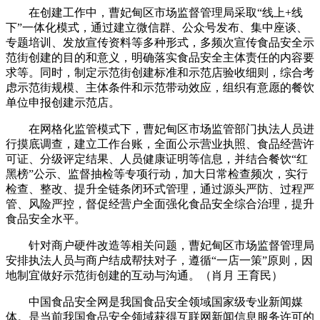
在创建工作中，曹妃甸区市场监督管理局采取“线上+线
下”一体化模式，通过建立微信群、公众号发布、集中座谈、
专题培训、发放宣传资料等多种形式，多频次宣传食品安全示
范街创建的目的和意义，明确落实食品安全主体责任的内容要
求等。同时，制定示范街创建标准和示范店验收细则，综合考
虑示范街规模、主体条件和示范带动效应，组织有意愿的餐饮
单位申报创建示范店。
在网格化监管模式下，曹妃甸区市场监管部门执法人员进
行摸底调查，建立工作台账，全面公示营业执照、食品经营许
可证、分级评定结果、人员健康证明等信息，并结合餐饮“红
黑榜”公示、监督抽检等专项行动，加大日常检查频次，实行
检查、整改、提升全链条闭环式管理，通过源头严防、过程严
管、风险严控，督促经营户全面强化食品安全综合治理，提升
食品安全水平。
针对商户硬件改造等相关问题，曹妃甸区市场监督管理局
安排执法人员与商户结成帮扶对子，遵循“一店一策”原则，因
地制宜做好示范街创建的互动与沟通。（肖月 王育民）
中国食品安全网是我国食品安全领域国家级专业新闻媒
体。是当前我国食品安全领域获得互联网新闻信息服务许可的