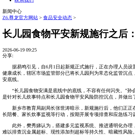
联系我们
新闻中心
Z6.尊龙官方网站
>
食品安全动态
>
长儿园食物平安新规施行之后
2026-06-19 09:25
分享:
据易鸣引见，自6月1日起新规正式施行，正在办理人员设置
健康成长，辖区市场监管部分已将长儿园列为常态化监管沉点
安底线。
“长儿园食物安满是底线中的底线，不容有任何闪失。”孙会
是针对长儿炊事特点和长儿园食物平安风险防控沉点，并做出
新乡市教育局副局长张世涛暗示，新规施行后，他们正正在
长陪餐、家长炊事监视等行动，按期开展专项排查和应急练习
此外，樊秀娣认为，搭建多元监视系统、推进通明化办理，
难以排查沉金属超标、现性添加剂超标等持久性、暗藏性风险。