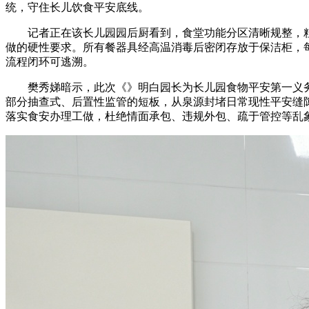
统，守住长儿饮食平安底线。
记者正在该长儿园园后厨看到，食堂功能分区清晰规整，粗
做的硬性要求。所有餐器具经高温消毒后密闭存放于保洁柜，
流程闭环可逃溯。
樊秀娣暗示，此次《》明白园长为长儿园食物平安第一义务
部分抽查式、后置性监管的短板，从泉源封堵日常现性平安缝
落实食安办理工做，杜绝情面承包、违规外包、疏于管控等乱