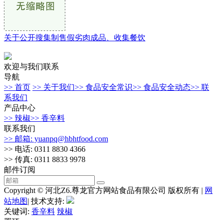
关于公开搜集制售假劣肉成品、收集餐饮
欢迎与我们联系
导航
>> 首页
>> 关于我们
>> 食品安全常识
>> 食品安全动态
>> 联
系我们
产品中心
>> 辣椒
>> 香辛料
联系我们
>> 邮箱: yuanpq@hbhtfood.com
>> 电话: 0311 8830 4366
>> 传真: 0311 8833 9978
邮件订阅
Copyright © 河北Z6.尊龙官方网站食品有限公司 版权所有 |
网
站地图
| 技术支持:
关键词:
香辛料
辣椒