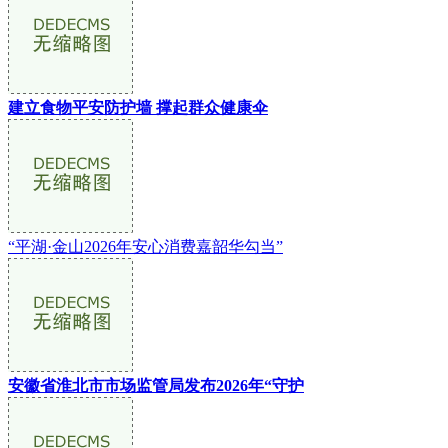
建立食物平安防护墙 撑起群众健康伞
“平湖·金山2026年安心消费嘉韶华勾当”
安徽省淮北市市场监管局发布2026年“守护