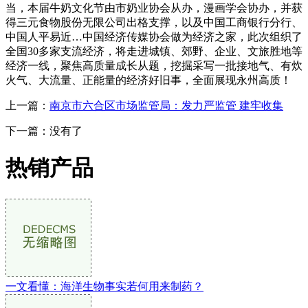
当，本届牛奶文化节由市奶业协会从办，漫画学会协办，并获
得三元食物股份无限公司出格支撑，以及中国工商银行分行、
中国人平易近…中国经济传媒协会做为经济之家，此次组织了
全国30多家支流经济，将走进城镇、郊野、企业、文旅胜地等
经济一线，聚焦高质量成长从题，挖掘采写一批接地气、有炊
火气、大流量、正能量的经济好旧事，全面展现永州高质！
上一篇：
南京市六合区市场监管局：发力严监管 建牢收集
下一篇：没有了
热销产品
一文看懂：海洋生物事实若何用来制药？