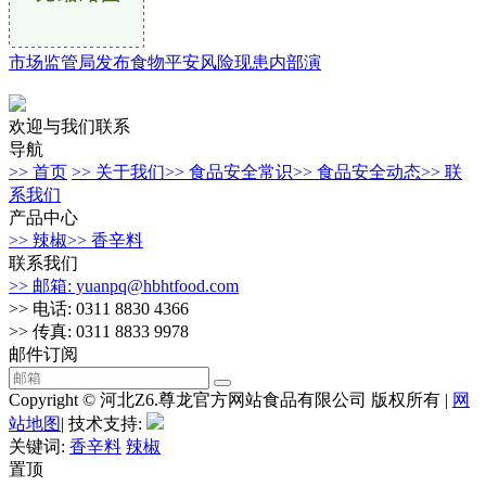
市场监管局发布食物平安风险现患内部演
欢迎与我们联系
导航
>> 首页
>> 关于我们
>> 食品安全常识
>> 食品安全动态
>> 联
系我们
产品中心
>> 辣椒
>> 香辛料
联系我们
>> 邮箱: yuanpq@hbhtfood.com
>> 电话: 0311 8830 4366
>> 传真: 0311 8833 9978
邮件订阅
Copyright © 河北Z6.尊龙官方网站食品有限公司 版权所有 |
网
站地图
| 技术支持:
关键词:
香辛料
辣椒
置顶