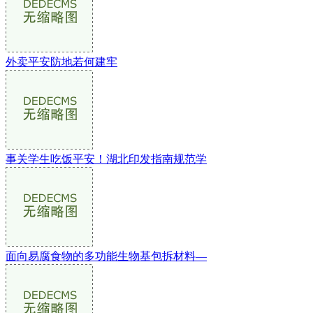
外卖平安防地若何建牢
事关学生吃饭平安！湖北印发指南规范学
面向易腐食物的多功能生物基包拆材料—