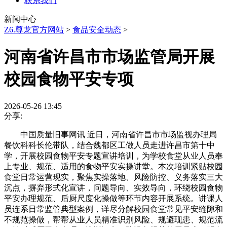
联系我们
新闻中心
Z6.尊龙官方网站
>
食品安全动态
>
河南省许昌市市场监管局开展
校园食物平安专项
2026-05-26 13:45
分享:
中国质量旧事网讯 近日，河南省许昌市市场监视办理局
餐饮科科长伦带队，结合魏都区工做人员走进许昌市第十中
学，开展校园食物平安专题宣讲培训，为学校食堂从业人员奉
上专业、规范、适用的食物平安实操讲堂。本次培训紧贴校园
食堂日常运营现实，聚焦实操落地、风险防控、义务落实三大
沉点，摒弃形式化宣讲，问题导向、实效导向，环绕校园食物
平安办理规范、后厨尺度化操做等环节内容开展系统。讲课人
员连系日常监管典型案例，详尽分解校园食堂常见平安缝隙和
不规范操做，帮帮从业人员精准识别风险、规避现患、规范流