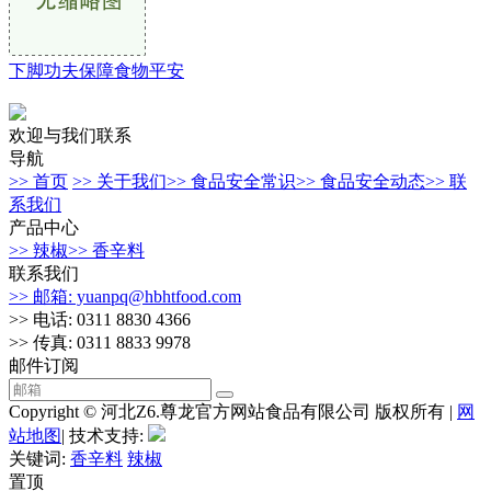
下脚功夫保障食物平安
欢迎与我们联系
导航
>> 首页
>> 关于我们
>> 食品安全常识
>> 食品安全动态
>> 联
系我们
产品中心
>> 辣椒
>> 香辛料
联系我们
>> 邮箱: yuanpq@hbhtfood.com
>> 电话: 0311 8830 4366
>> 传真: 0311 8833 9978
邮件订阅
Copyright © 河北Z6.尊龙官方网站食品有限公司 版权所有 |
网
站地图
| 技术支持:
关键词:
香辛料
辣椒
置顶