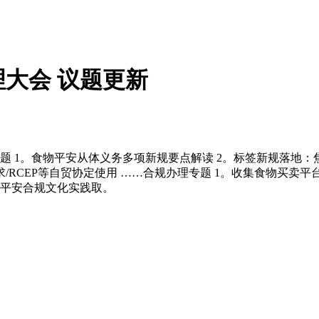
大会 议题更新
 1。食物平安从体义务多项新规要点解读 2。标签新规落地：焦
/RCEP等自贸协定使用 ……合规办理专题 1。收集食物买卖平
物平安合规文化实践取。