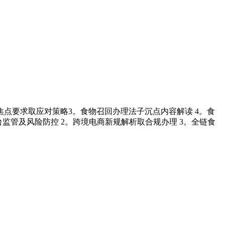
点要求取应对策略3。食物召回办理法子沉点内容解读 4。食
台监管及风险防控 2。跨境电商新规解析取合规办理 3。全链食