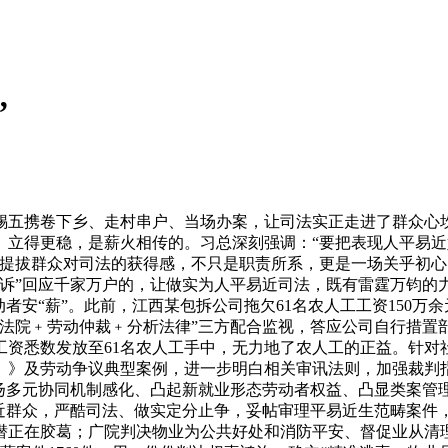
”
五携卷下乡、走村串户、当场办案，让司法实正走进了群众心坎
、立得更稳，是薪火相传的。习总深刻强调：“要把表现人平易
提拔群众对司法的获得感，不只是职责所系，更是一场关乎初心
在诉”回应千家万户的，让做实为人平易近司法，既有雷霆万钧的
者安“薪”。此前，江西某包拆公司拖欠61名农人工工资150万
“法院﹢劳动仲裁﹢分析法律”三方配合监视，答应公司自行措置
工资悉数发放至61名农人工手中，无力地了农人工的正益。针对
》及劳动争议典型案例，进一步明白相关审讯法则，加强裁判指
阐扬多元协同机制感化、凸起新就业形态劳动者权益、凸显类案管
近群众，严酷司法、做实定分止争，妥帖审理平易近生范畴案件，
正在胶葛；广院判决物业为公共好处和消防平安、督促业从清理无果