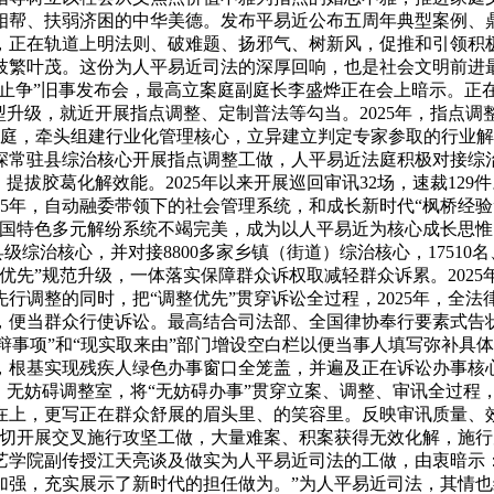
望相帮、扶弱济困的中华美德。发布平易近公布五周年典型案例
，正在轨道上明法则、破难题、扬邪气、树新风，促推和引领积
枝繁叶茂。这份为人平易近司法的深厚回响，也是社会文明前进
分止争”旧事发布会，最高立案庭副庭长李盛烨正在会上暗示。正在
升级，就近开展指点调整、定制普法等勾当。2025年，指点调
法庭，牵头组建行业化管理核心，立异建立判定专家参取的行业解
深常驻县综治核心开展指点调整工做，人平易近法庭积极对接综治
提拔胶葛化解效能。2025年以来开展巡回审讯32场，速裁12
5年，自动融委带领下的社会管理系统，和成长新时代“枫桥经验
中国特色多元解纷系统不竭完美，成为以人平易近为核心成长思
县级综治核心，并对接8800多家乡镇（街道）综治核心，1751
优先”规范升级，一体落实保障群众诉权取减轻群众诉累。2025
行调整的同时，把“调整优先”贯穿诉讼全过程，2025年，全法律王
当群众行使诉讼。最高结合司法部、全国律协奉行要素式告状状、答
“答辩事项”和“现实取来由”部门增设空白栏以便当事人填写弥补
，根基实现残疾人绿色办事窗口全笼盖，并遍及正在诉讼办事核
、无妨碍调整室，将“无妨碍办事”贯穿立案、调整、审讯全过程
在上，更写正在群众舒展的眉头里、的笑容里。反映审讯质量、效
；深切开展交叉施行攻坚工做，大量难案、积案获得无效化解，施
手艺学院副传授江天亮谈及做实为人平易近司法的工做，由衷暗示：
加强，充实展示了新时代的担任做为。”为人平易近司法，其情