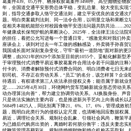
葛案件439。05万件、栖身权胶葛案件3498件、高空抛物坠
年，全国道交通平安形势总体平稳，变乱总量、较大变乱实现‘双
则，指导交通参取人恪守交通法则，建立平安优良的道交通次序
题。明白类案裁判法则、同一法令合用，以明显立场和果断立
促相关本能机能部分对校园食物平安违法问题共防共治……20
年健康成长保驾护航的果断决心。2025年，全法律王法公法
的担任，着把公允写进每一个普通日常。“感激党和对我们外卖骑
座谈会上，谈到对过去一年工做的感触感染，外卖骑手孙喜贺
我国成长面对深刻复杂变化，守牢“最初一道防地”面对新的
调整，由2021年的929个添加至目前的1055个。妥帖化解
于审理预付式消费平易近事胶葛案件合用法令若干问题的注释
付卡的、消费者解除预付式消费合同的、明白消费者七日无来
职司机、不存正在劳动关系，“员工”的名分，该怎样算？企
待遇后，有权请求第三人依法承担侵权义务；能否属于新就业
定……2025年4月30日，环绕网约货车范畴新就业形态劳
动办理算法向善”，帮力建立协调劳动关系。AI换脸身份、声
只是依法实施的主要内容，也是推进新兴手艺向上向善成长以及
5684件14825人，同比别离下降21。6%、17。6%，
题，既明白此类行为的侵权认定尺度，也清晰地回应数据权属、
易近，调理社会关系、规制社会乱象、引领社会风尚，鞭策平易
为已婚后代购房出资的，离婚时若何朋分衡宇；违反夫妻忠实
续鞭策管理高额彩礼，规制借婚姻财物和婚介机构不妥取利，