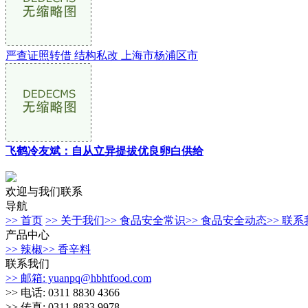
严查证照转借 结构私改 上海市杨浦区市
飞鹤冷友斌：自从立异提拔优良卵白供给
欢迎与我们联系
导航
>> 首页
>> 关于我们
>> 食品安全常识
>> 食品安全动态
>> 联
产品中心
>> 辣椒
>> 香辛料
联系我们
>> 邮箱: yuanpq@hbhtfood.com
>> 电话: 0311 8830 4366
>> 传真: 0311 8833 9978