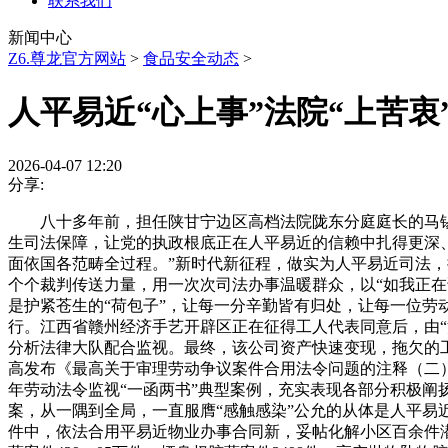
联系我们
新闻中心
Z6.尊龙官方网站
>
食品安全动态
>
人平易近“心上事”法院“上苦衷
2026-04-07 12:20
分享:
八十多年前，担任陕甘宁边区高档法院陇东分庭庭长的马锡
生司法保障，让党的执政根底正在人平易近的信赖中扎得更深
面依国各范畴全过程。”新时代新征程，做实为人平易近司法，
个个裁判传送力量，用一次次司法办事温暖群众，以“如我正
是护紧苍生的“荷包子”，让每一分辛勤皆有归处，让每一位劳动
行。江西省赣州经济手艺开辟区正在征得工人代表同意后，由
分析法律大队配合监视。最终，该公司资产快速变现，拖欠的
高发布《最高关于审理劳动争议案件合用法令问题的注释（二）
年劳动法令监视“一函两书”典型案例，充实表现各部分积极
案，从一隅到全局，一直服膺“感触感染”公允的从体是人平易
件中，依法合用平易近物业办事合同新，妥帖化解小区百余件潜