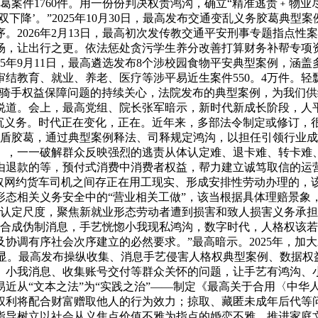
物胶葛案件1760件。用一份份判决权责鸿沟，确立“精准逃责﹢物业
下降’。”2025年10月30日，最高发布交通变乱义务胶葛典
。2026年2月13日，最高初次发传教交通平安刑事专题指点
场，让出行之更。依法惩处贪污学生养分改善打算财务补帮专项
25年9月11日，最高遴选发布8个涉校园食物平安典型案例，涵
院审结教育、就业、养老、医疗等涉平易近生案件550。4万件。
手权益保障问题的持续关心，法院发布的典型案例，为我们供给了
说道。会上，最高党组、院长张军暗示，新时代新成长阶段，人
更沉义务。时代正在变化，正在。近年来，多部法令制定或修订，
新型矛盾胶葛，通过典型案例释法、司释规定鸿沟，以担任引领行业成
》，一一破解群众反映强烈的逃责从体认定难、退卡难、转卡难
由退款的等，预付式消费中消费者权益，帮力建立诚笃取信的运
业取网约货车司机之间存正在用工现实、形成安排性劳动办理的，
形态相关义务安全中的“营业相关工做”，该当根据具体理赔景象
动关系认定尺度，聚焦新就业形态劳动者遭到损害和致人损害义务承
音合成伪制消息，手艺恍惚小我现私鸿沟，数字时代，人格权该
协调有序社会次序建立的必然要求。”最高暗示。2025年，加
管理成效初显。最高发布操纵收集、消息手艺侵害人格权典型案例、数
小我消息、收集账号交付等群众关怀的问题，让手艺有鸿沟、小
近从“文本之法”为“实践之治”——制定《最高关于合用〈中华
权利将配合财富赠取他人的行为效力；掠取、藏匿未成年后代等
指导树立以社会从义焦点价值不雅为指点的婚恋不雅，推进家庭