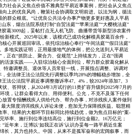
、鼎力社会从义焦点价值不雅典型平易近事案例，把社会从义焦点
极向上的优良风尚，鞭策社会协调取文明前进。以法为纲，循法
最的群众根底。“让优良公共法令办事产物更多更好惠及人平易
山东，烟台法院系统打制“自贸法庭”“苹果法庭”“大樱桃法庭”
整胶葛3009起，妥帖打点无人机飞防、曲播带货等新型涉农案件
纷新模式。2025年以来，该模式已成功化解模具胶葛百余件，
核心开展巡回审讯，依托综治核心奉行“午间法庭”“假日法庭”
9件。多地实践证明，正用最接地气的体例，把公允送到人平易近
”，正在“抓防止、聚合力、促规范”上持续发力，正在“强调
惟的活泼实践——入驻综治核心全面到位，帮力群众胶葛化解从
0名、特邀调整员、退休等人员常驻一线，开展指点调整、诉调对
年，全法律王法公法院先行调整以季均28%的增幅稳步增加，全
法公法院平易近事调整撤诉率47。4%，较2024年添加7。3
辩状，从2024年3月试行的11类扩容升级到2025年7月的
具体环境，让群众看得大白、用得便利。公允，不克不及落下任何
心放置专报酬残疾人供给代办、帮办办事，对涉残疾人案件做到
，最大限度消弭残疾人诉讼未便，愈加无力保障残疾益。聪慧精
率、结果的大都环节目标同比持续趋优，做为焦点目标的“案-
行完毕率、施行到位率连结高位，施行到位金额2。16万亿元；
“近年来，泛博以‘如我正在诉’认识办妥每一路平易近生案
也绵长，其力也持久。中国，从来不是孤军奋和的宏阔叙事，而