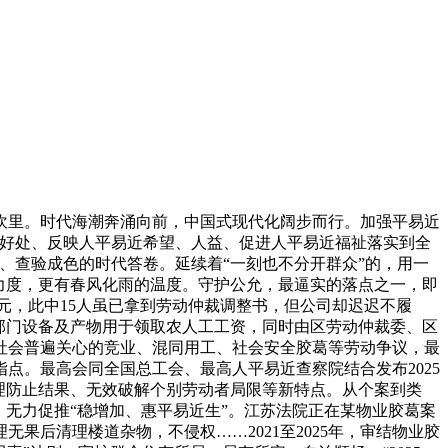
里。时代海潮奔涌向前，中国式现代化阔步而行。加强平易近
近好处、反映人平易近希望、人益、促进人平易近福祉落实到全
、查验成色的时代答卷。延续着“一刻也不分开群众”的，用一
力度，更有春风化雨的温度。守护公允，最逼实的落点之一，即
余元，此中15人虽已拿到劳动仲裁调整书，但公司却迟迟不履
部门设备及产物用于领取农人工工资，同时由区劳动仲裁委、区
社会普遍关心的竞业、混同用工、社会安全胶葛等劳动争议，最
点。最高会同全国总工会、最高人平易近查察院结合发布2025
理防止结果、无效破解个别劳动者局限等新特点。从个案到类
无力促推“稳增加、惠平易近生”。江苏法院正在某物业胶葛案
后清理楼道杂物，不侵权……2021至2025年，审结物业胶