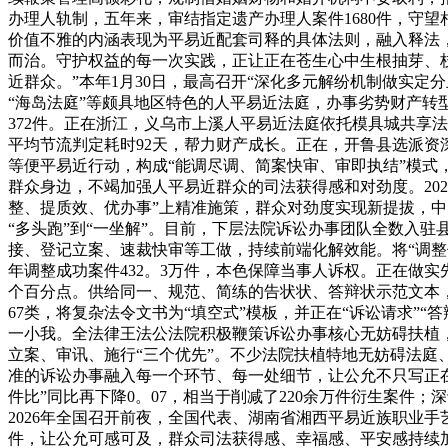
办理人轨制，五年来，审结指定遗产办理人案件1680件，守
价值不雅的内涵表现为平易近配套司释的具体法则，融入释法
而治。守护权益的每一次实践，正让正在苍生心中生根抽芽、
近群众。”本年1月30日，最高召开“深化多元解纷机制做实定
“海岛法庭”等颇具地区特色的人平易近法庭，办事劣势财产转型
372件。正在浙江，义乌市上溪人平易近法庭依托模具城共享
平均节流判定耗时92天，帮力财产成长。正在，开鲁县选派资
等便平易近行动，构成“能调尽调、简案快审、审即执结”模式，
群众身边，不竭加强人平易近群众的司法获得感和对劲度。202
整、提质效、优办事”上精准施策，群众对劲度实现新提拔，
“多头跑”到“一坐解”。目前，下层法院诉讼办事团队全数入驻
接、登记立案、速裁快审等工做，持续前端化解效能。将“调整
年调整成功案件432。3万件，本色保障当事人诉权。正在做实先
个百分点。供给同一、规范、简练的告状状、答辩状示范文本，便
67类，将复杂法令文书为“填空式”模板，并正在“诉讼请求”
一小我。全法律王法公法院积极鞭策诉讼办事核心无妨碍扶植
立案、审讯、施行“三个优先”。不少法院扶植特地无妨碍法庭
准的诉讼办事融入每一个环节、每一处细节，让公允不只写正
件比”同比再下降0。07，相当于削减了220余万件衍生案件
2026年全国召开前夜，全国代表、湖南省湘西平易近族职业
件，让公允可感可及，群众司法获得感、幸福感、平安感持续